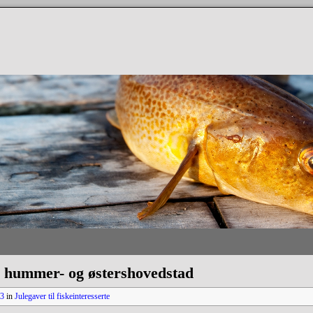
s hummer- og østershovedstad
33
in
Julegaver til fiskeinteresserte