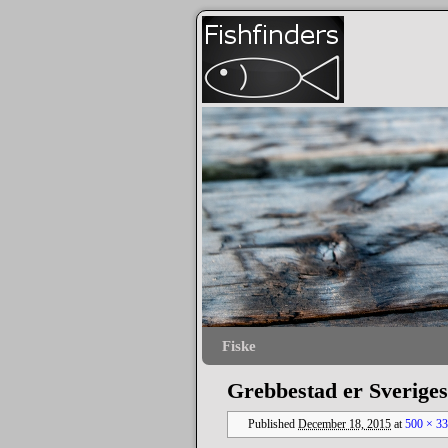
Fiske
Skip to primary content
Skip to secondary content
Grebbestad er Sverige
Published
December 18, 2015
at
500 × 3